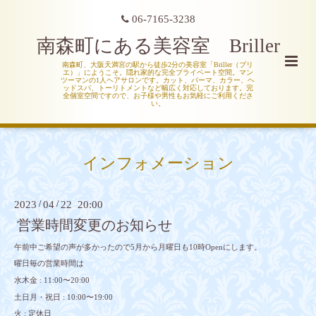
06-7165-3238
南森町にある美容室 Briller
南森町、大阪天満宮の駅から徒歩2分の美容室「Briller（ブリ
エ）」にようこそ。隠れ家的な完全プライベート空間。マン
ツーマンの1人ヘアサロンです。カット、パーマ、カラー、ヘ
ッドスパ、トーリトメントなど幅広く対応しております。完
全個室空間ですので、お子様や男性もお気軽にご利用くださ
い。
インフォメーション
2023
/
04
/
22 20:00
営業時間変更のお知らせ
午前中ご希望の声が多かったので5月から月曜日も10時Openにします。
曜日毎の営業時間は
水木金 : 11:00〜20:00
土日月・祝日 : 10:00〜19:00
火 : 定休日