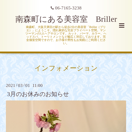
06-7165-3238
南森町にある美容室 Briller
南森町、大阪天満宮の駅から徒歩2分の美容室「Briller（ブリ
エ）」にようこそ。隠れ家的な完全プライベート空間。マン
ツーマンの1人ヘアサロンです。カット、パーマ、カラー、ヘ
ッドスパ、トーリトメントなど幅広く対応しております。完
全個室空間ですので、お子様や男性もお気軽にご利用くださ
い。
インフォメーション
2021
/
03
/
01 11:00
3月のお休みのお知らせ