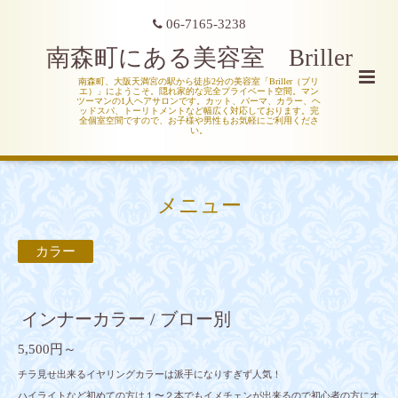
06-7165-3238
南森町にある美容室 Briller
南森町、大阪天満宮の駅から徒歩2分の美容室「Briller（ブリ
エ）」にようこそ。隠れ家的な完全プライベート空間。マン
ツーマンの1人ヘアサロンです。カット、パーマ、カラー、ヘ
ッドスパ、トーリトメントなど幅広く対応しております。完
全個室空間ですので、お子様や男性もお気軽にご利用くださ
い。
メニュー
カラー
インナーカラー / ブロー別
5,500円～
チラ見せ出来るイヤリングカラーは派手になりすぎず人気！
ハイライトなど初めての方は１〜２本でもイメチェンが出来るので初心者の方にオ